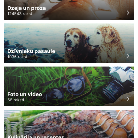
Dzeja un proza
124543
raksti
Dzīvnieku pasaule
1035
raksti
Foto un video
66
raksti
Kulinārija un receptes