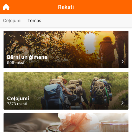
Raksti
Ceļojumi
Tēmas
Bērni un ģimene
906
raksti
Ceļojumi
7373
raksti