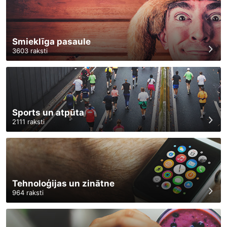
Smieklīga pasaule
3603
raksti
Sports un atpūta
2111
raksti
Tehnoloģijas un zinātne
964
raksti