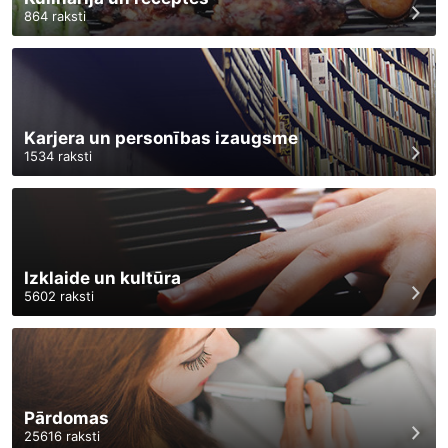
864
raksti
Karjera un personības izaugsme
1534
raksti
Izklaide un kultūra
5602
raksti
Pārdomas
25616
raksti