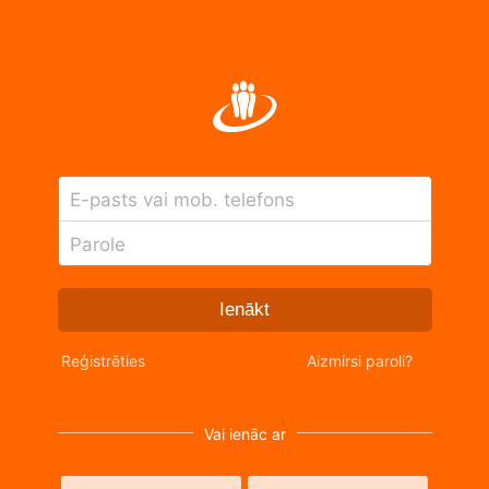
E-pasts vai mob. telefons
Parole
Ienākt
Reģistrēties
Aizmirsi paroli?
Vai ienāc ar