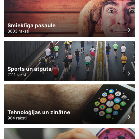
Smieklīga pasaule
3603
raksti
Sports un atpūta
2111
raksti
Tehnoloģijas un zinātne
964
raksti