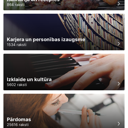
864
raksti
Karjera un personības izaugsme
1534
raksti
Izklaide un kultūra
5602
raksti
Pārdomas
25616
raksti