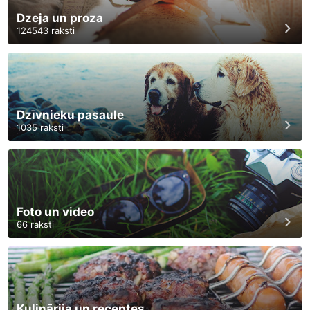
Dzeja un proza
124543
raksti
Dzīvnieku pasaule
1035
raksti
Foto un video
66
raksti
Kulinārija un receptes