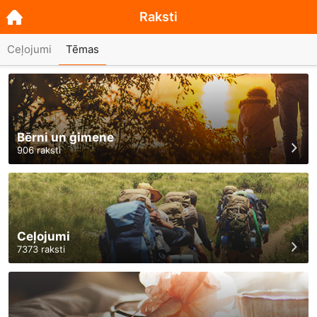
Raksti
Ceļojumi
Tēmas
Bērni un ģimene
906
raksti
Ceļojumi
7373
raksti