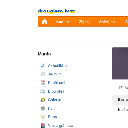
Pāriet
uz
saturu
Šodien
Ziņas
Galerijas
S
Manta
Aktualitātes
Jaunumi
Pasākumi
IZL
Biogrāfija
Bez 
Galerija
Fani
Runā
Viesu grāmata