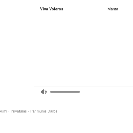
Viva Voleros
Manta
kumi
Privātums
Par mums
Darbs