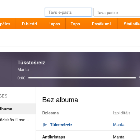
pēles
D-biedri
Lapas
Tops
Pasākumi
Statistik
Tūkstošreiz
Manta
0:00
ASES
albuma
Dziesma
Izpildītājs
Buržuāziskās filosofijas marasms četrām balsīm ar ansambli
Manta
Tūkstošreiz
Antikristaps
Manta