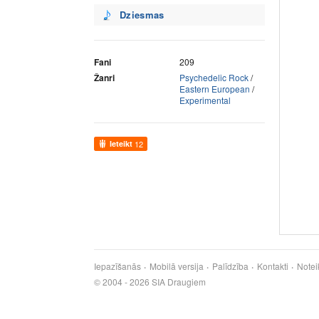
Dziesmas
Fani
209
Žanri
Psychedelic Rock
/
Eastern European
/
Experimental
Ieteikt
12
Iepazīšanās
Mobilā versija
Palīdzība
Kontakti
Notei
© 2004 - 2026 SIA Draugiem