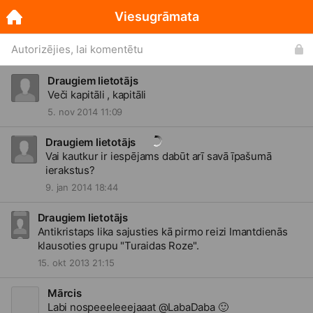
Viesugrāmata
Autorizējies, lai komentētu
Draugiem lietotājs
Veči kapitāli , kapitāli
5. nov 2014 11:09
Draugiem lietotājs
Vai kautkur ir iespējams dabūt arī savā īpašumā
ierakstus?
9. jan 2014 18:44
Draugiem lietotājs
Antikristaps lika sajusties kā pirmo reizi Imantdienās
klausoties grupu "Turaidas Roze".
15. okt 2013 21:15
Mārcis
Labi nospeeeleeejaaat @LabaDaba
🙂