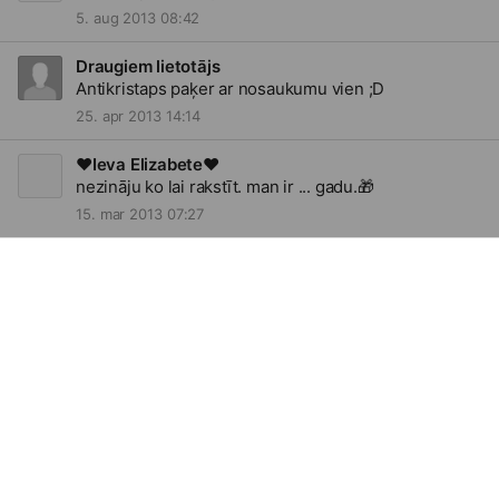
5. aug 2013 08:42
Draugiem lietotājs
Antikristaps paķer ar nosaukumu vien ;D
25. apr 2013 14:14
♥Ieva Elizabete♥
nezināju ko lai rakstīt. man ir ... gadu.
🎁
15. mar 2013 07:27