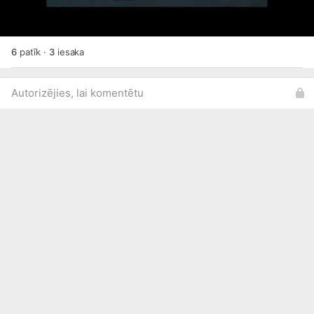
6
patīk
·
3
iesaka
Autorizējies, lai komentētu