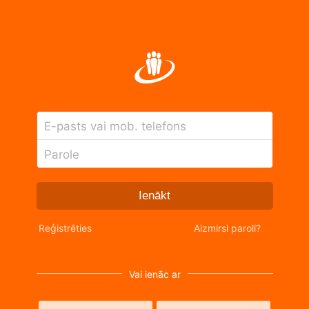
E-pasts vai mob. telefons
Parole
Ienākt
Reģistrēties
Aizmirsi paroli?
Vai ienāc ar