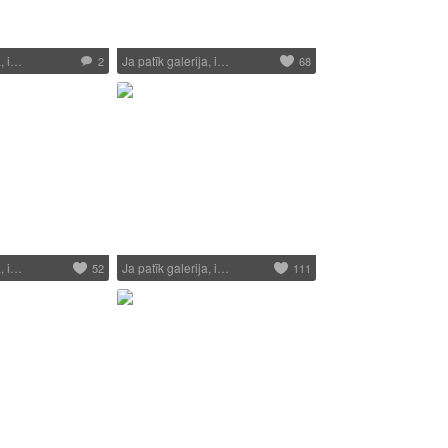
a, i…
Ja patīk galerija, i…
2
68
a, i…
Ja patīk galerija, i…
52
111