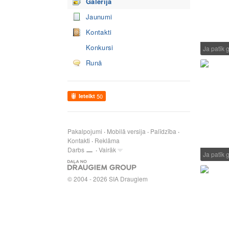
Galerija
Jaunumi
Kontakti
Konkursi
Ja patīk g
Runā
Ieteikt
50
Pakalpojumi
Mobilā versija
Palīdzība
Kontakti
Reklāma
Darbs
Vairāk
Ja patīk g
© 2004 - 2026 SIA Draugiem