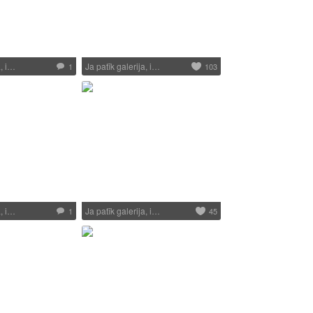
a, i…
Ja patīk galerija, i…
1
103
a, i…
Ja patīk galerija, i…
1
45