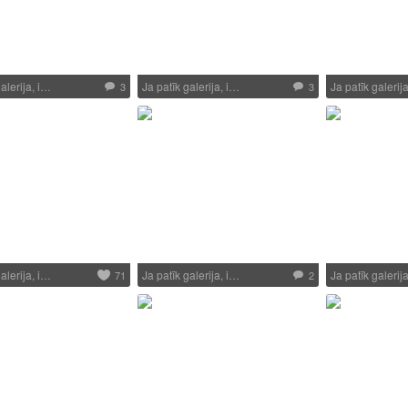
alerija, i…
Ja patīk galerija, i…
Ja patīk galerij
3
3
alerija, i…
Ja patīk galerija, i…
Ja patīk galerij
71
2