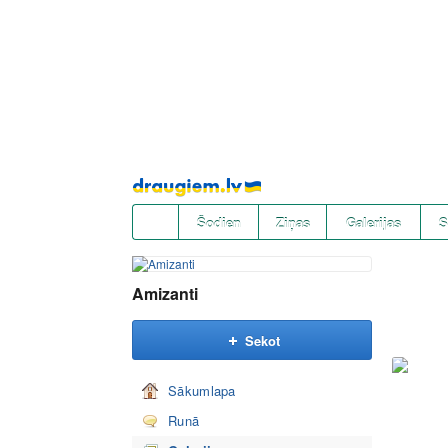
Pāriet
uz
saturu
Šodien
Ziņas
Galerijas
S
Amizanti
Sekot
Sākumlapa
Runā