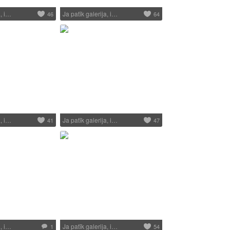
a, i…
Ja patīk galerija, i…
46
64
a, i…
Ja patīk galerija, i…
41
47
a, i…
Ja patīk galerija, i…
1
54