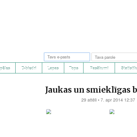
pēles
D-biedri
Lapas
Tops
Pasākumi
Statistik
Jaukas un smieklīgas b
29 attēli • 7. apr 2014 12:37