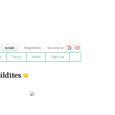
Ienākt
Reģistrēties
Vai ienāc ar
a
Draugi
Raksti
Vēstules
ildītes