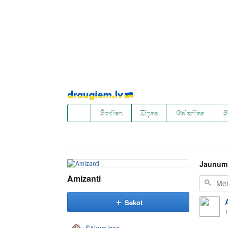
Pāriet
uz
saturu
Šodien
Ziņas
Galerijas
S
Jaunum
Amizanti
Sekot
1
Sākumlapa