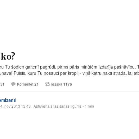
 ko?
ru Tu šodien gaitenī pagrūdi, pirms pāris minūtēm izdarīja pašnāvību.
aunava! Puisis, kuru Tu nosauci par kropli - viņš katru nakti strādā, lai 
651
Komentēt
21
Iesaka
1176
Amizanti
4. nov 2013 13:43
· Aptuvenais lasīšanas ilgums - 1 min