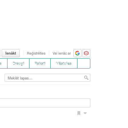
Ienākt
Reģistrēties
Vai ienāc ar
a
Draugi
Raksti
Vēstules