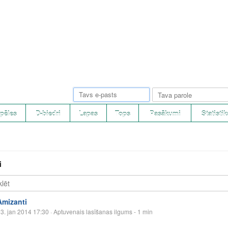
pēles
D-biedri
Lapas
Tops
Pasākumi
Statistik
i
Amizanti
3. jan 2014 17:30
· Aptuvenais lasīšanas ilgums - 1 min