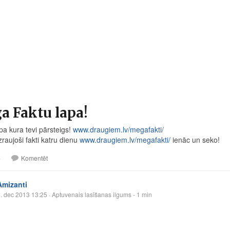
a Faktu lapa!
pa kura tevi pārsteigs!
www.draugiem.lv/megafakti/
zraujoši fakti katru dienu
www.draugiem.lv/megafakti/
ienāc un seko!
5
Komentēt
Amizanti
. dec 2013 13:25
· Aptuvenais lasīšanas ilgums - 1 min