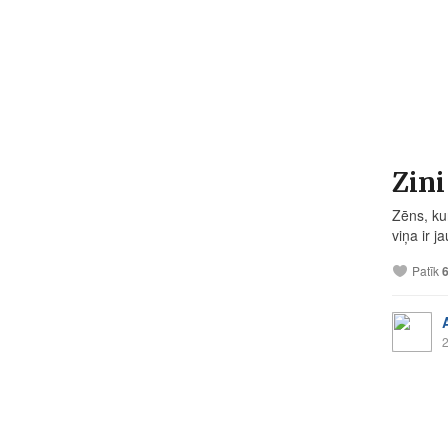
Zini
Zēns, ku
viņa ir j
Patīk
2