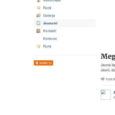
Runā
Galerija
Jaunumi
Kontakti
Konkursi
Runā
Meg
Ieteikt
50
Jauna la
Jauni, ai
Patīk
8