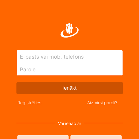
E-pasts vai mob. telefons
Parole
Ienākt
Reģistrēties
Aizmirsi paroli?
Vai ienāc ar