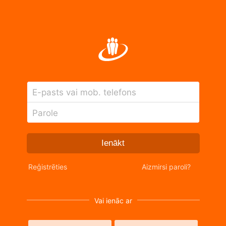
E-pasts vai mob. telefons
Parole
Ienākt
Reģistrēties
Aizmirsi paroli?
Vai ienāc ar