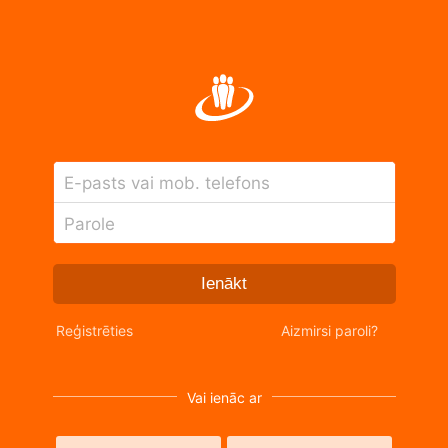
E-pasts vai mob. telefons
Parole
Ienākt
Reģistrēties
Aizmirsi paroli?
Vai ienāc ar