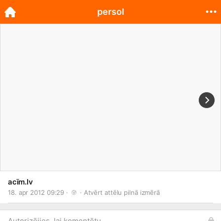
persol
acīm.lv
18. apr 2012 09:29 · 
 · 
Atvērt attēlu pilnā izmērā
Autorizējies, lai komentētu