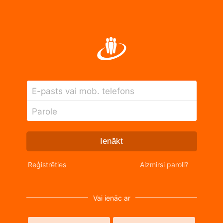
E-pasts vai mob. telefons
Parole
Ienākt
Reģistrēties
Aizmirsi paroli?
Vai ienāc ar