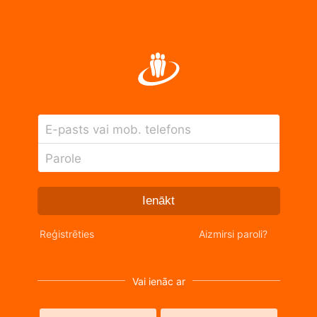
E-pasts vai mob. telefons
Parole
Ienākt
Reģistrēties
Aizmirsi paroli?
Vai ienāc ar