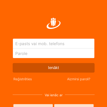
E-pasts vai mob. telefons
Parole
Ienākt
Reģistrēties
Aizmirsi paroli?
Vai ienāc ar