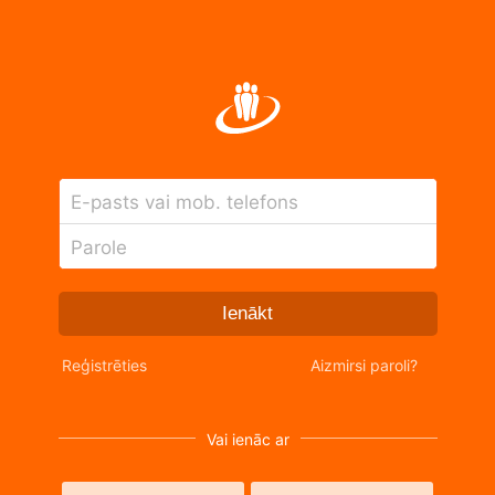
E-pasts vai mob. telefons
Parole
Ienākt
Reģistrēties
Aizmirsi paroli?
Vai ienāc ar