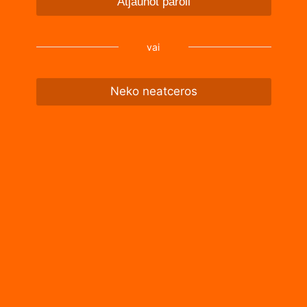
Atjaunot paroli
vai
Neko neatceros