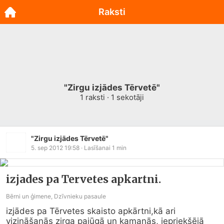
Raksti
"Zirgu izjādes Tērvetē"
1
raksti ·
1
sekotāji
"Zirgu izjādes Tērvetē"
5. sep 2012 19:58
· Lasīšanai
1
min
izjades pa Tervetes apkartni.
Bērni un ģimene, Dzīvnieku pasaule
izjādes pa Tērvetes skaisto apkārtni,kā ari 
vizināšanās zirga pajūgā un kamanās, iepriekšējā 