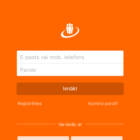
E-pasts vai mob. telefons
Parole
Ienākt
Reģistrēties
Aizmirsi paroli?
Vai ienāc ar