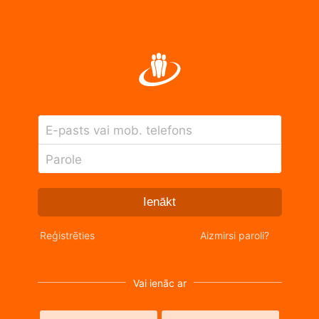
E-pasts vai mob. telefons
Parole
Ienākt
Reģistrēties
Aizmirsi paroli?
Vai ienāc ar