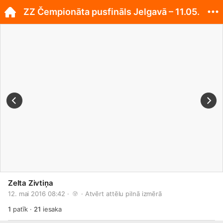
ZZ Čempionāta pusfināls Jelgavā – 11.05.
Zelta Zivtiņa
12. mai 2016 08:42 · 
 · 
Atvērt attēlu pilnā izmērā
1
patīk
·
21
iesaka