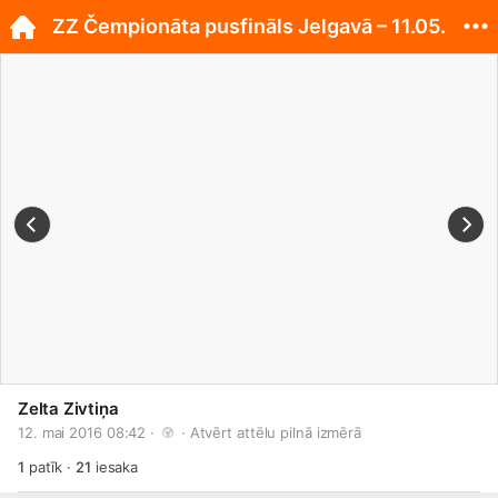
ZZ Čempionāta pusfināls Jelgavā – 11.05.
Zelta Zivtiņa
12. mai 2016 08:42 · 
 · 
Atvērt attēlu pilnā izmērā
1
patīk
·
21
iesaka