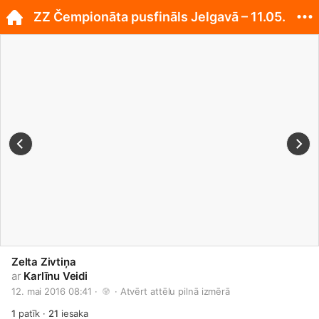
ZZ Čempionāta pusfināls Jelgavā – 11.05.
Zelta Zivtiņa
ar
Karlīnu Veidi
12. mai 2016 08:41 · 
 · 
Atvērt attēlu pilnā izmērā
1
patīk
·
21
iesaka