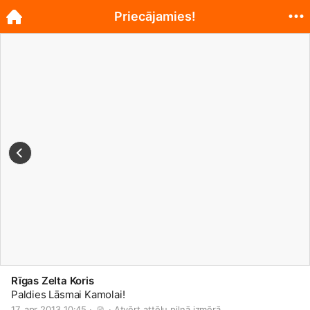
Priecājamies!
Rīgas Zelta Koris
Paldies Lāsmai Kamolai!
17. apr 2013 10:45 · 
 · 
Atvērt attēlu pilnā izmērā