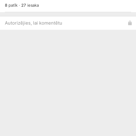
8
patīk
·
27
iesaka
Autorizējies, lai komentētu