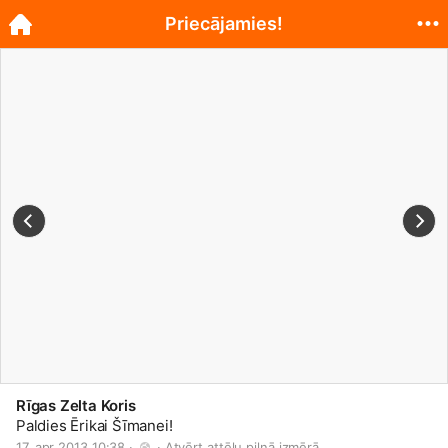
Priecājamies!
Rīgas Zelta Koris
Paldies Ērikai Šīmanei!
17. apr 2013 10:38 · 
 · 
Atvērt attēlu pilnā izmērā