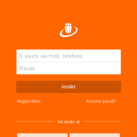
E-pasts vai mob. telefons
Parole
Ienākt
Reģistrēties
Aizmirsi paroli?
Vai ienāc ar