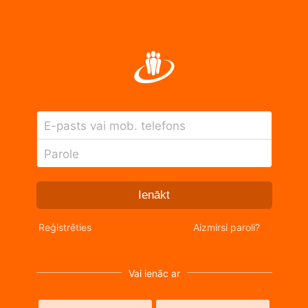
E-pasts vai mob. telefons
Parole
Ienākt
Reģistrēties
Aizmirsi paroli?
Vai ienāc ar