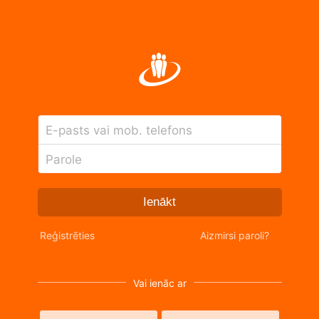
E-pasts vai mob. telefons
Parole
Ienākt
Reģistrēties
Aizmirsi paroli?
Vai ienāc ar