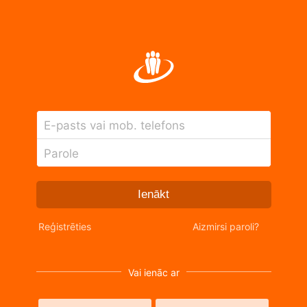
E-pasts vai mob. telefons
Parole
Ienākt
Reģistrēties
Aizmirsi paroli?
Vai ienāc ar