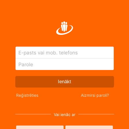
E-pasts vai mob. telefons
Parole
Ienākt
Reģistrēties
Aizmirsi paroli?
Vai ienāc ar