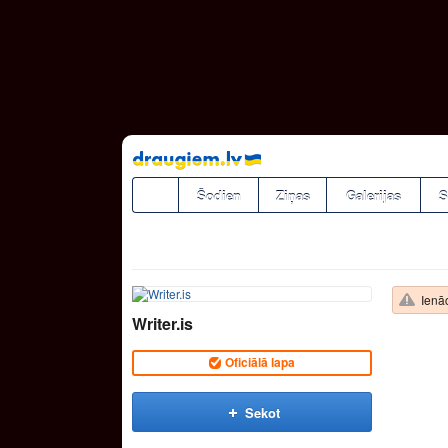
Pāriet
uz
saturu
Šodien
Ziņas
Galerijas
S
Ienāc
Writer.is
Oficiālā lapa
Sekot