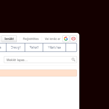
Ienākt
Reģistrēties
Vai ienāc ar
a
Draugi
Raksti
Vēstules