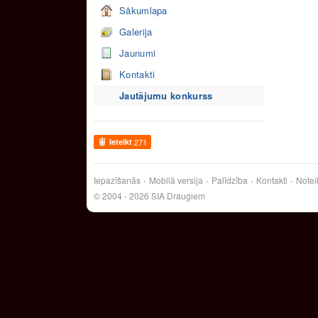
Sākumlapa
Galerija
Jaunumi
Kontakti
Jautājumu konkurss
Ieteikt
271
Iepazīšanās
Mobilā versija
Palīdzība
Kontakti
Notei
© 2004 - 2026 SIA Draugiem