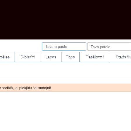
pēles
D-biedri
Lapas
Tops
Pasākumi
Statistik
 portālā, lai piekļūtu šai sadaļai!