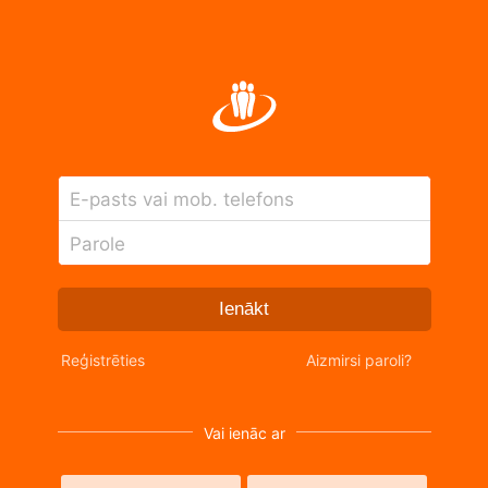
E-pasts vai mob. telefons
Parole
Ienākt
Reģistrēties
Aizmirsi paroli?
Vai ienāc ar