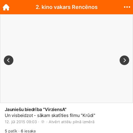
2. kino vakars Rencēnos
Jauniešu biedrība "VirziensA"
Un visbeidzot - sākam skatīties filmu "Krūdi"
12. jūl 2015 09:03 · 
 · 
Atvērt attēlu pilnā izmērā
5
patīk
·
6
iesaka