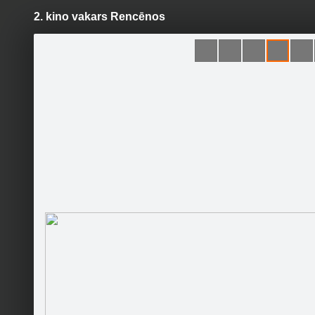
2. kino vakars Rencēnos
Pāriet
uz
saturu
Šodien
Ziņas
Galerijas
S
Jauniešu biedrība "VirziensA"
Sekot
Sākumlapa
Jaunumi
Galerija
Atbalstītāji
Kontakti
Mēs
Rencēnu