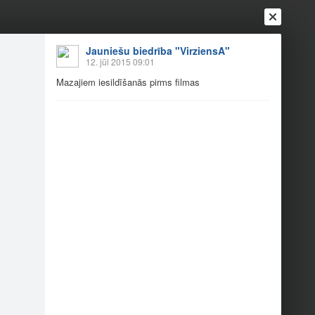
Ienākt
Reģistrēties
Vai ienāc ar
Jauniešu biedrība "VirziensA"
12. jūl 2015 09:01
a
Draugi
Raksti
Vēstules
Mazajiem iesildīšanās pirms filmas
cēnos
bas ki…
Mazajiem iesildīšanā…
1