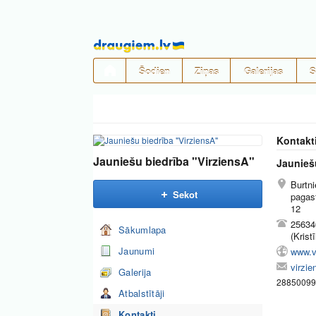
Pāriet
uz
saturu
Šodien
Ziņas
Galerijas
S
Kontakt
Jauniešu biedrība "VirziensA"
Jaunieš
Burtn
Sekot
pagast
12
25634
Sākumlapa
(Krist
Jaunumi
www.v
virzi
Galerija
28850099 (
Atbalstītāji
Kontakti