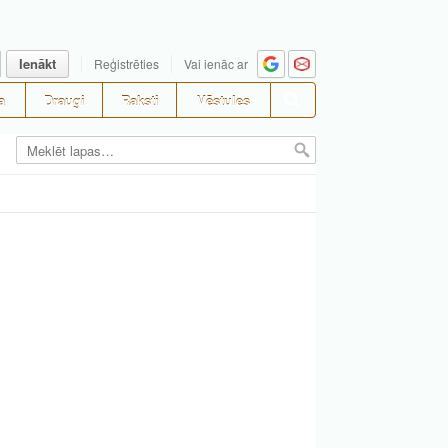
Ienākt
Reģistrēties
Vai ienāc ar
a
Draugi
Raksti
Vēstules