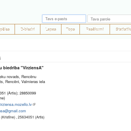
pēles
D-biedri
Lapas
Tops
Pasākumi
Statistik
i
u biedrība "VirziensA"
ieku novads, Rencēnu
s, Rencēni, Valmieras iela
051 (Artis); 28850099
īne)
irziensa.mozello.lv
ensa@gmail.com
Kristīne) , 25634051 (Artis)