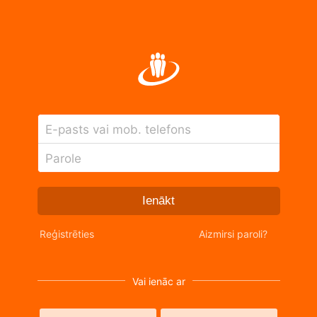
E-pasts vai mob. telefons
Parole
Ienākt
Reģistrēties
Aizmirsi paroli?
Vai ienāc ar