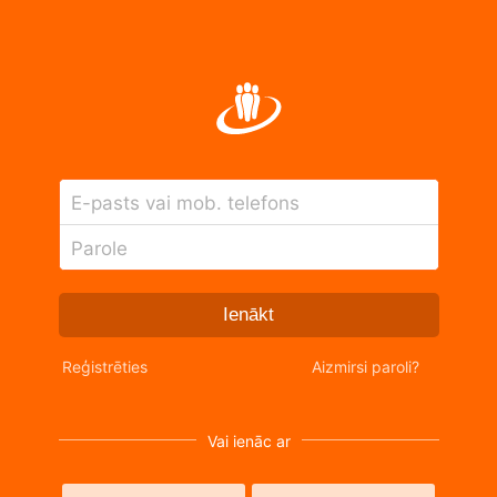
E-pasts vai mob. telefons
Parole
Ienākt
Reģistrēties
Aizmirsi paroli?
Vai ienāc ar