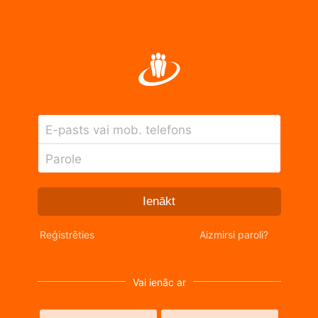
E-pasts vai mob. telefons
Parole
Ienākt
Reģistrēties
Aizmirsi paroli?
Vai ienāc ar