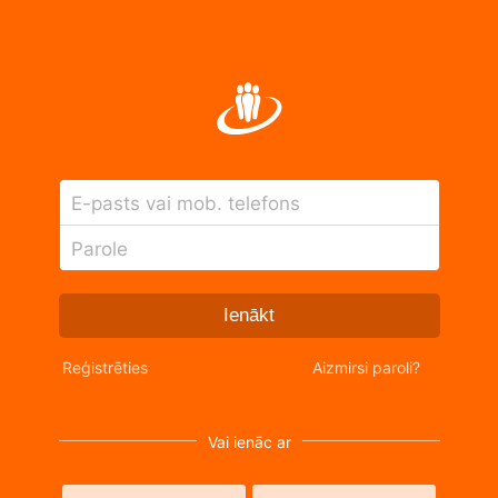
E-pasts vai mob. telefons
Parole
Ienākt
Reģistrēties
Aizmirsi paroli?
Vai ienāc ar