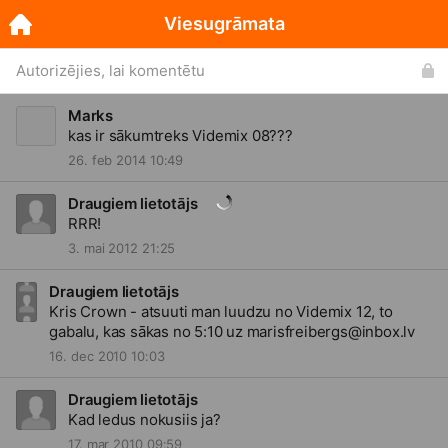
Viesugrāmata
Autorizējies, lai komentētu
Marks
kas ir sākumtreks Videmix 08???
26. feb 2014 10:49
Draugiem lietotājs
RRR!
3. mai 2012 21:25
Draugiem lietotājs
Kris Crown - atsuuti man luudzu no Videmix 12, to
gabalu, kas sākas no 5:10 uz marisfreibergs@
inbox.lv
16. dec 2010 10:03
Draugiem lietotājs
Kad ledus nokusiis ja?
17. mar 2010 09:59