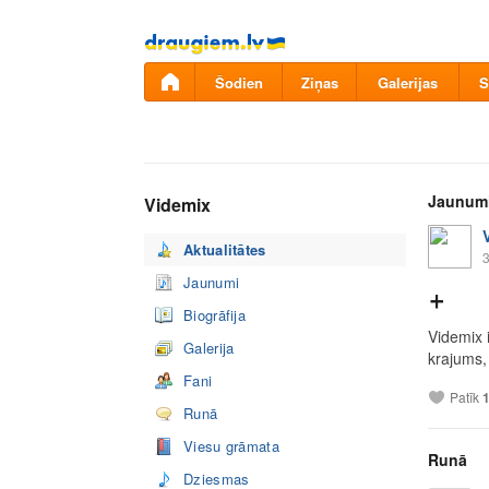
Pāriet
uz
saturu
Šodien
Ziņas
Galerijas
S
Jaunum
Videmix
Aktualitātes
3
Jaunumi
+
Biogrāfija
Videmix i
Galerija
krajums,
Fani
Patīk
Runā
Viesu grāmata
Runā
Dziesmas