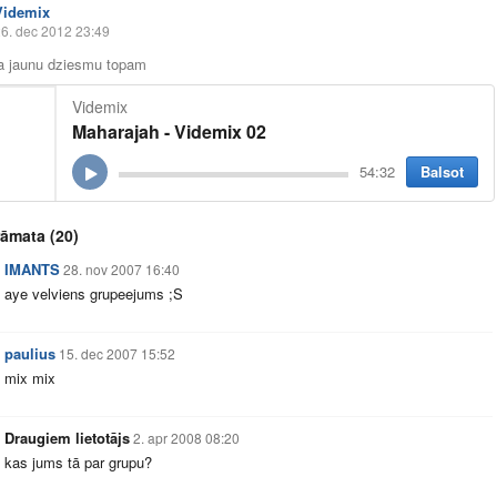
Videmix
6. dec 2012 23:49
ja jaunu dziesmu topam
Videmix
Maharajah - Videmix 02
Balsot
54:32
rāmata
(20)
IMANTS
28. nov 2007 16:40
aye velviens grupeejums ;S
paulius
15. dec 2007 15:52
mix mix
Draugiem lietotājs
2. apr 2008 08:20
kas jums tā par grupu?