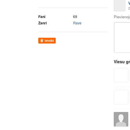
2
Pievieno
Fani
69
Žanri
Rave
Ieteikt
Viesu g