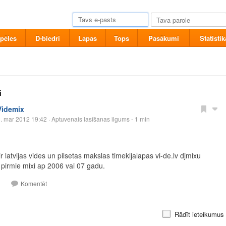
pēles
D-biedri
Lapas
Tops
Pasākumi
Statistik
i
Videmix
. mar 2012 19:42
· Aptuvenais lasīšanas ilgums - 1 min
r latvijas vides un pilsetas makslas timekljalapas
vi-de.lv
djmixu
 pirmie mixi ap 2006 vai 07 gadu.
1
Komentēt
Rādīt ieteikumus