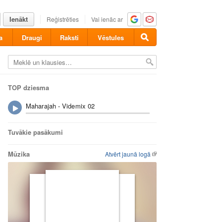
Ienākt
Reģistrēties
Vai ienāc ar
a
Draugi
Raksti
Vēstules
TOP dziesma
Maharajah - Videmix 02
Tuvākie pasākumi
Mūzika
Atvērt jaunā logā