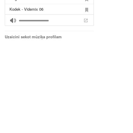
Kodek - Videmix 06
Sairam - Videmix 05
Keed Pr1 - Videmix 04
Uzaicini sekot mūziķa profilam
Testone - Videmix 03
Maharajah - Videmix 02
Subsequence - Videmix 01