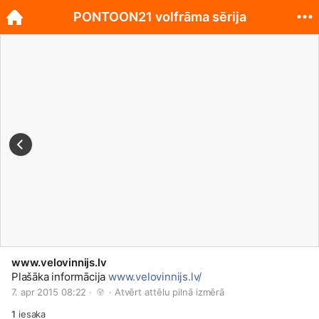
PONTOON21 volfrāma sērija
www.velovinnijs.lv
Plašāka informācija
www.velovinnijs.lv/
7. apr 2015 08:22 · 
 · 
Atvērt attēlu pilnā izmērā
1
iesaka