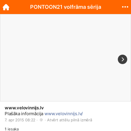
PONTOON21 volfrāma sērija
www.velovinnijs.lv
Plašāka informācija
www.velovinnijs.lv/
7. apr 2015 08:22 · 
 · 
Atvērt attēlu pilnā izmērā
1
iesaka