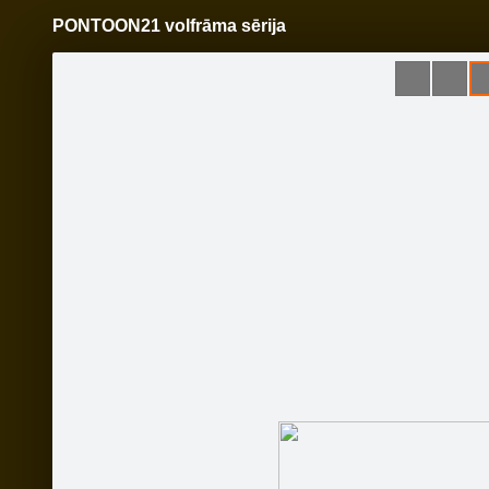
PONTOON21 volfrāma sērija
Pāriet
uz
saturu
Šodien
Ziņas
Galerijas
S
www.velovinnijs.lv
Oficiālā lapa