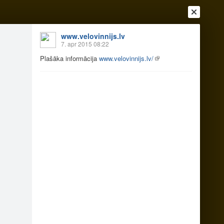
www.velovinnijs.lv
7. apr 2015 08:22
Plašāka informācija
www.velovinnijs.lv/
Ienākt
Reģistrēties
Vai ienāc ar
a
Draugi
Raksti
Vēstules
 sērija