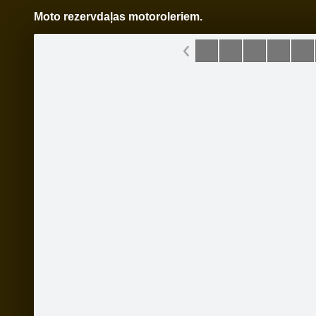
Moto rezervdaļas motoroleriem.
Pāriet
uz
saturu
Šodien
Ziņas
Galerijas
S
www.velovinnijs.lv
Oficiālā lapa