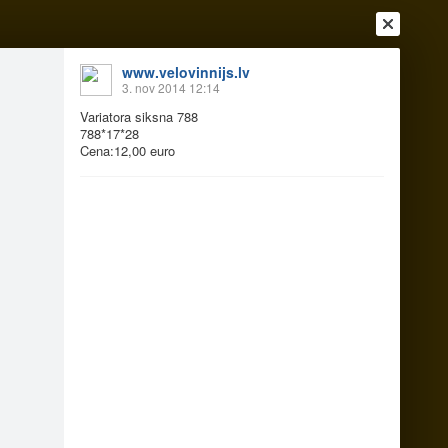
www.velovinnijs.lv
3. nov 2014 12:14
Variatora siksna 788
788*17*28
Cena:12,00 euro
Ienākt
Reģistrēties
Vai ienāc ar
a
Draugi
Raksti
Vēstules
roleriem.