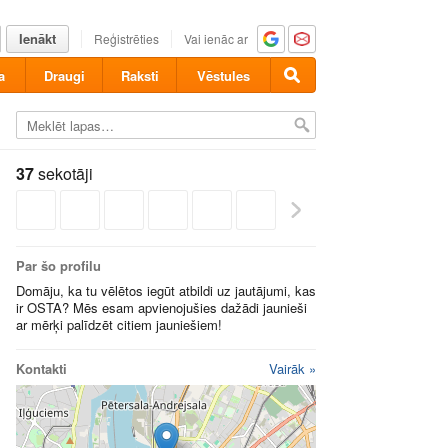
Ienākt
Reģistrēties
Vai ienāc ar
a
Draugi
Raksti
Vēstules
37
sekotāji
Par šo profilu
Domāju, ka tu vēlētos iegūt atbildi uz jautājumi, kas
ir OSTA? Mēs esam apvienojušies dažādi jaunieši
ar mērķi palīdzēt citiem jauniešiem!
Kontakti
Vairāk »