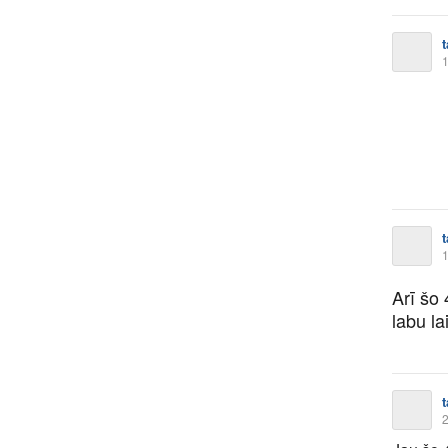
1
1
Arī šo
labu l
2