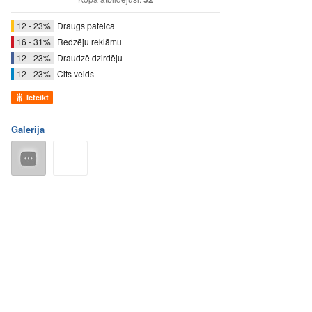
12 - 23%
Draugs pateica
16 - 31%
Redzēju reklāmu
12 - 23%
Draudzē dzirdēju
12 - 23%
Cits veids
Ieteikt
Galerija