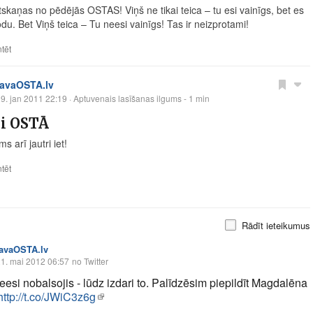
skaņas no pēdējās OSTAS! Viņš ne tikai teica – tu esi vainīgs, bet es
du. Bet Viņš teica – Tu neesi vainīgs! Tas ir neizprotami!
tēt
tavaOSTA.lv
9. jan 2011 22:19
· Aptuvenais lasīšanas ilgums - 1 min
ki OSTĀ
 arī jautri iet!
tēt
Rādīt ieteikumus
tavaOSTA.lv
1. mai 2012 06:57
no Twitter
eesi nobalsojis - lūdz izdari to. Palīdzēsim piepildīt Magdalēna
http://t.co/JWiC3z6g