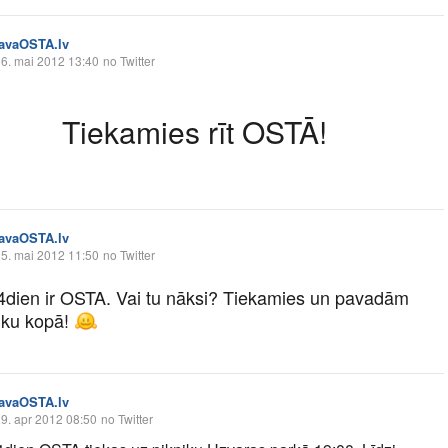
tavaOSTA.lv
6. mai 2012 13:40
no Twitter
Tiekamies rīt OSTĀ!
tavaOSTA.lv
5. mai 2012 11:50
no Twitter
 4dien ir OSTA. Vai tu nāksi? Tiekamies un pavadām
aiku kopā!
tavaOSTA.lv
9. apr 2012 08:50
no Twitter