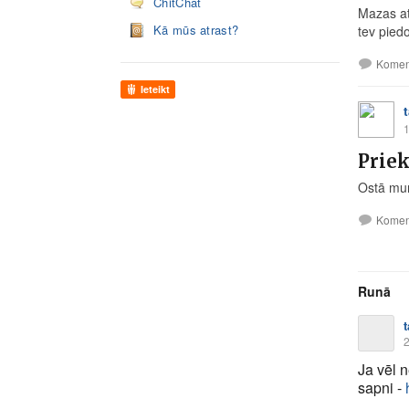
ChitChat
Mazas at
Kā mūs atrast?
tev piedo
Komen
Ieteikt
1
Prie
Ostā mums
Komen
Runā
2
Ja vēl n
sapni -