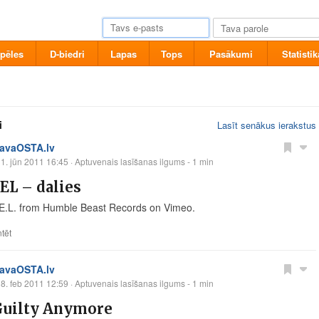
pēles
D-biedri
Lapas
Tops
Pasākumi
Statistik
i
Lasīt senākus ierakstus
tavaOSTA.lv
1. jūn 2011 16:45
· Aptuvenais lasīšanas ilgums - 1 min
EL – dalies
E.L. from Humble Beast Records on Vimeo.
tēt
tavaOSTA.lv
8. feb 2011 12:59
· Aptuvenais lasīšanas ilgums - 1 min
Guilty Anymore