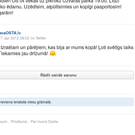
4dien OSTA tiekas uz pikniku Uzvaras parkā 19:00. Līdzi
o ēdamu. Uzēdīsim, atpūtīsimies un kopīgi pasportosim!
garām!
tavaOSTA.lv
7. apr 2012 08:02
no Twitter
 Izraēlam un pārējiem, kas bija ar mums kopā! Ļoti svētīgs laiks
iekamies jau drīzumā!
Rādīt vairāk sarunu
neviena ieraksta viesu grāmatā.
kumi
Privātums
Par mums
Darbs