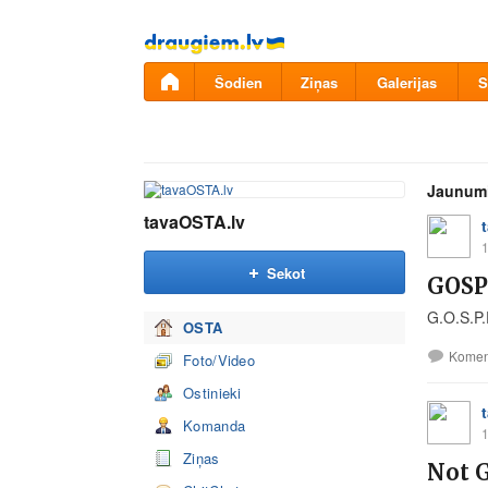
Pāriet
uz
saturu
Šodien
Ziņas
Galerijas
S
Jaunum
tavaOSTA.lv
1
Sekot
GOSP
G.O.S.P.
OSTA
Komen
Foto/Video
Ostinieki
Komanda
1
Ziņas
Not 