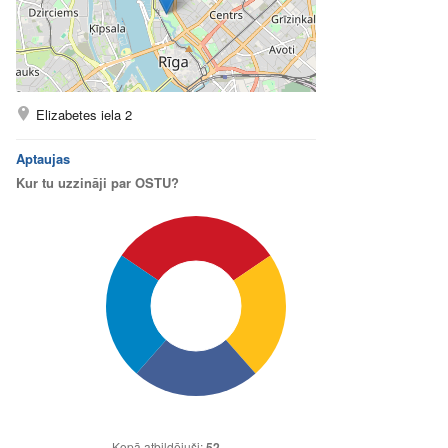
Elizabetes iela 2
Aptaujas
Kur tu uzzināji par OSTU?
Kopā atbildējuši:
52