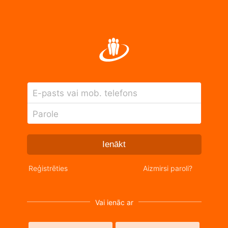
E-pasts vai mob. telefons
Parole
Ienākt
Reģistrēties
Aizmirsi paroli?
Vai ienāc ar