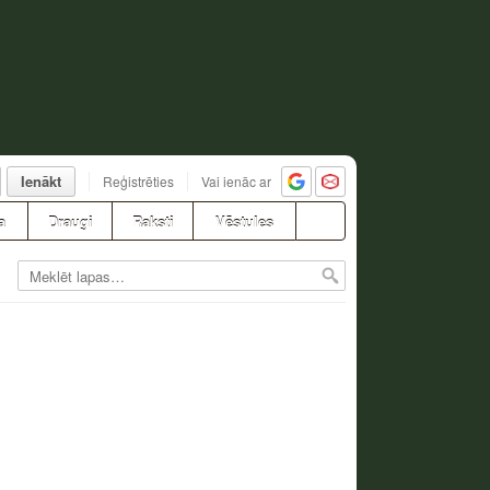
Ienākt
Reģistrēties
Vai ienāc ar
a
Draugi
Raksti
Vēstules