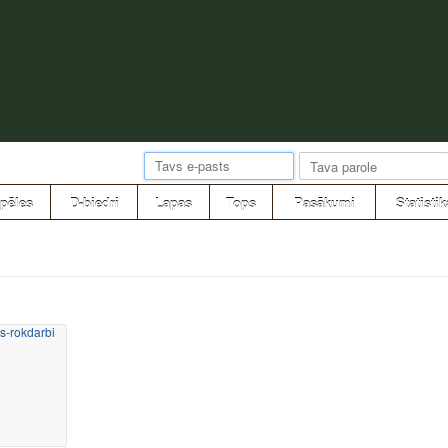
pēles
D-biedri
Lapas
Tops
Pasākumi
Statistik