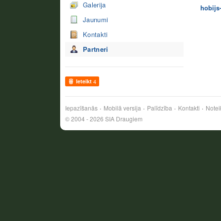
Galerija
hobijs
Jaunumi
Kontakti
Partneri
Ieteikt
4
Iepazīšanās
Mobilā versija
Palīdzība
Kontakti
Notei
© 2004 - 2026 SIA Draugiem