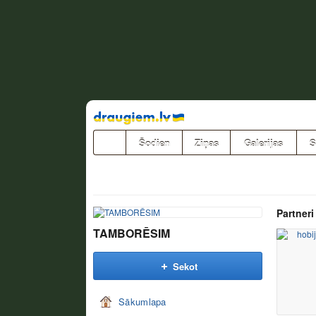
Pāriet
uz
saturu
Šodien
Ziņas
Galerijas
S
Partneri
TAMBORĒSIM
Sekot
Sākumlapa